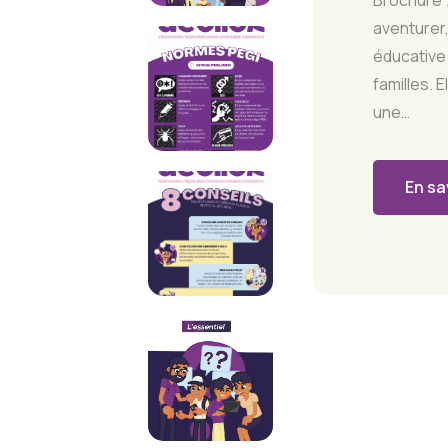
Brochure 7
aventurer,
éducative 
familles. E
une…
En sa