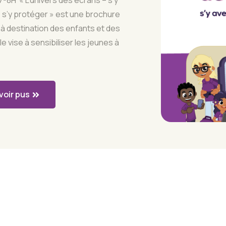
-8H « L’univers des écrans – s’y
 s’y protéger » est une brochure
à destination des enfants et des
lle vise à sensibiliser les jeunes à
voir pus