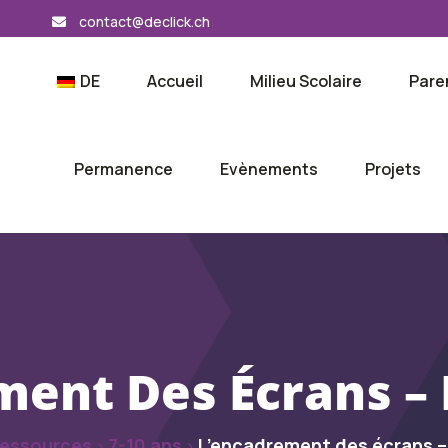
contact@declick.ch
DE
Accueil
Milieu Scolaire
Pare
Permanence
Evènements
Projets
ent Des Écrans – 
essources
7-10 ans
L’encadrement des écrans – 
>
>