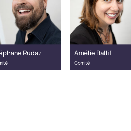
éphane Rudaz
Amélie Ballif
ité
Comité