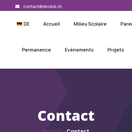
contact@declick.ch
DE
Accueil
Milieu Scolaire
Pare
Permanence
Evènements
Projets
Contact
Declick
Contact
>