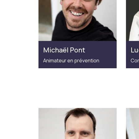
Michaël Pont
Lu
Animateur en prévention
Con