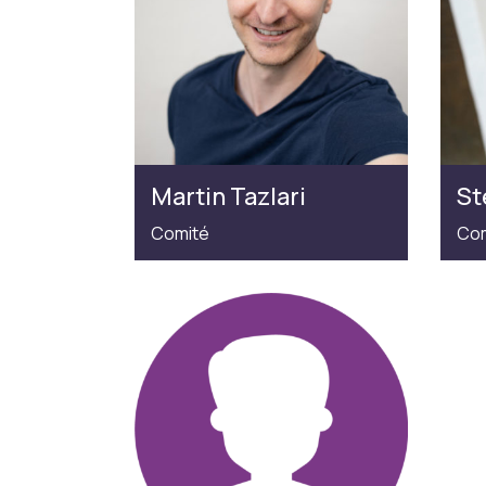
Martin Tazlari
St
Comité
Com