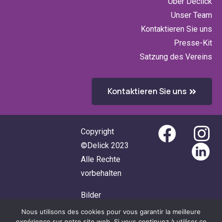
Über Declick
Unser Team
Kontaktieren Sie uns
Presse-Kit
Satzung des Vereins
Kontaktieren Sie uns
Copyright
©Delick 2023
Alle Rechte
vorbehalten
Bilder
@Designed by
Nous utilisons des cookies pour vous garantir la meilleure
expérience sur notre site web. Si vous continuez à utiliser ce