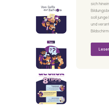
sich hinei
Bildungsbr
soll jung
und veran
Bildschir
Lesen