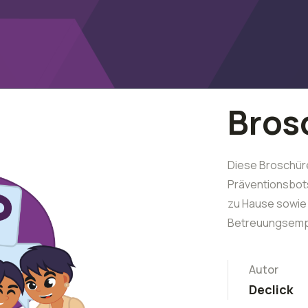
Bros
Diese Broschüre
Präventionsbots
zu Hause sowie 
Betreuungsempf
Autor
Declick